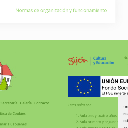
Normas de organización y funcionamiento
Ac
Secretaría
Galería
Contacto
Estas aulas son:
Ut
ítica de Cookies
nu
Aula tres y cuatro años C.
es
Aula primero y segundo de Pr
Primaria Cabueñes