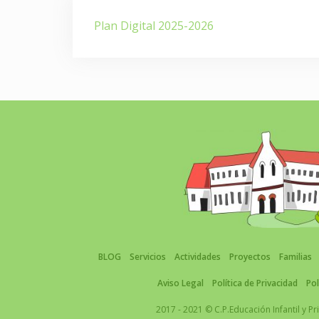
Navegación
Plan Digital 2025-2026
de
entradas
BLOG
Servicios
Actividades
Proyectos
Familias
Aviso Legal
Política de Privacidad
Pol
2017 - 2021 © C.P.Educación Infantil y 