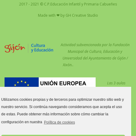
2017 - 2021 © C.P.Educación Infantil y Primaria Cabueñes
Made with
❤
by
GH Creative Studio
Actividad subvencionada por la Fundación
Municipal de Cultura, Educación y
Universidad del Ayuntamiento de Gijón /
Xixón..
Las 3 aulas
desdobladas en el
centro para
Utilizamos cookies propias y de terceros para optimizar nuestro sitio web y
reforzar las
nuestro servicio. Si continúa navegando consideramos que acepta el uso
medidas COVID están financiadas por el Fondo Social Europeo.
de estas. Puede obtener más información sobre cómo cambiar la
Estas aulas son:
configuración en nuestra
Política de cookies
Aula tres y cuatro años C.