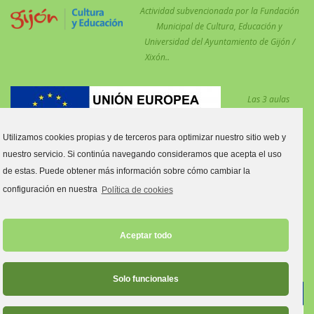
Actividad subvencionada por la Fundación
Municipal de Cultura, Educación y
Universidad del Ayuntamiento de Gijón /
Xixón..
Las 3 aulas
desdobladas en el
centro para
Utilizamos cookies propias y de terceros para optimizar nuestro sitio web y
reforzar las
nuestro servicio. Si continúa navegando consideramos que acepta el uso
medidas COVID están financiadas por el Fondo Social Europeo.
de estas. Puede obtener más información sobre cómo cambiar la
Estas aulas son:
configuración en nuestra
Política de cookies
Aula tres y cuatro años C.
Aula primero y segundo de Primaria C.
Aceptar todo
Aula quinto y sexto de Primaria C.
Solo funcionales