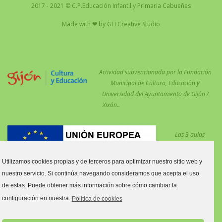
2017 - 2021 © C.P.Educación Infantil y Primaria Cabueñes
Made with
❤
by
GH Creative Studio
Actividad subvencionada por la Fundación
Municipal de Cultura, Educación y
Universidad del Ayuntamiento de Gijón /
Xixón..
Las 3 aulas
desdobladas en el
centro para
Utilizamos cookies propias y de terceros para optimizar nuestro sitio web y
reforzar las
nuestro servicio. Si continúa navegando consideramos que acepta el uso
medidas COVID están financiadas por el Fondo Social Europeo.
de estas. Puede obtener más información sobre cómo cambiar la
Estas aulas son:
configuración en nuestra
Política de cookies
Aula tres y cuatro años C.