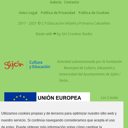
Galería
Contacto
Aviso Legal
Política de Privacidad
Política de Cookies
2017 - 2021 © C.P.Educación Infantil y Primaria Cabueñes
Made with
❤
by
GH Creative Studio
Actividad subvencionada por la Fundación
Municipal de Cultura, Educación y
Universidad del Ayuntamiento de Gijón /
Xixón..
Las 3 aulas
desdobladas en el
centro para
Utilizamos cookies propias y de terceros para optimizar nuestro sitio web y
reforzar las
nuestro servicio. Si continúa navegando consideramos que acepta el uso
medidas COVID están financiadas por el Fondo Social Europeo.
de estas. Puede obtener más información sobre cómo cambiar la