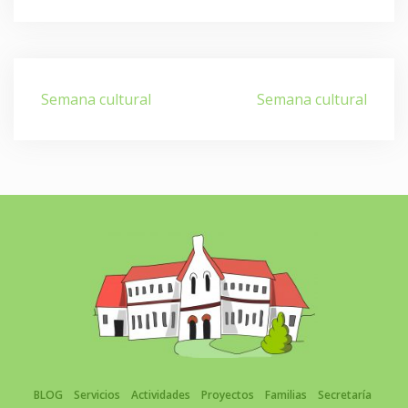
Navegación
Semana cultural
Semana cultural
de
entradas
BLOG
Servicios
Actividades
Proyectos
Familias
Secretaría