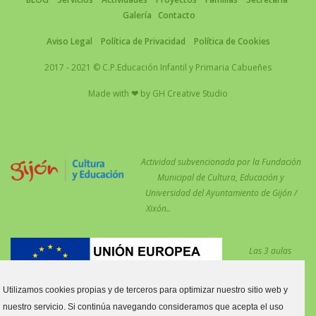
Galería
Contacto
Aviso Legal
Política de Privacidad
Política de Cookies
2017 - 2021 © C.P.Educación Infantil y Primaria Cabueñes
Made with
❤
by
GH Creative Studio
Actividad subvencionada por la Fundación
Municipal de Cultura, Educación y
Universidad del Ayuntamiento de Gijón /
Xixón..
Las 3 aulas
desdobladas en el
centro para
Utilizamos cookies propias y de terceros para optimizar nuestro sitio web y
reforzar las
nuestro servicio. Si continúa navegando consideramos que acepta el uso
medidas COVID están financiadas por el Fondo Social Europeo.