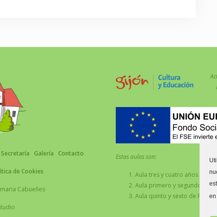
Ac
Secretaría
Galería
Contacto
Estas aulas son:
Ut
ítica de Cookies
nu
Aula tres y cuatro años C.
es
Aula primero y segundo de Pr
Primaria Cabueñes
Aula quinto y sexto de Primari
en
Studio