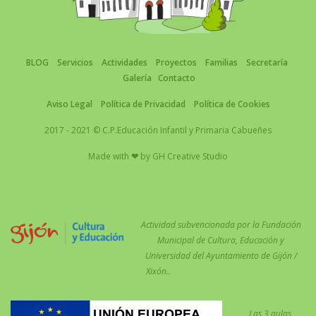
BLOG
Servicios
Actividades
Proyectos
Familias
Secretaría
Galería
Contacto
Aviso Legal
Política de Privacidad
Política de Cookies
2017 - 2021 © C.P.Educación Infantil y Primaria Cabueñes
Made with
❤
by
GH Creative Studio
Actividad subvencionada por la Fundación
Municipal de Cultura, Educación y
Universidad del Ayuntamiento de Gijón /
Xixón..
Las 3 aulas