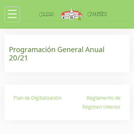
Skip
to
content
Programación General Anual
20/21
Navegación
Plan de Digitalización
Reglamento de
de
Régimen Interior
entradas