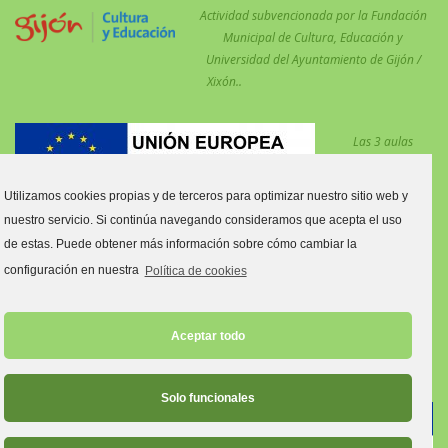
Actividad subvencionada por la Fundación
Municipal de Cultura, Educación y
Universidad del Ayuntamiento de Gijón /
Xixón..
Las 3 aulas
desdobladas en el
centro para
Utilizamos cookies propias y de terceros para optimizar nuestro sitio web y
reforzar las
nuestro servicio. Si continúa navegando consideramos que acepta el uso
medidas COVID están financiadas por el Fondo Social Europeo.
de estas. Puede obtener más información sobre cómo cambiar la
Estas aulas son:
configuración en nuestra
Política de cookies
Aula tres y cuatro años C.
Aula primero y segundo de Primaria C.
Aceptar todo
Aula quinto y sexto de Primaria C.
Solo funcionales