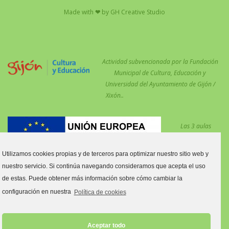
Made with
❤
by
GH Creative Studio
Actividad subvencionada por la Fundación
Municipal de Cultura, Educación y
Universidad del Ayuntamiento de Gijón /
Xixón..
Las 3 aulas
desdobladas en el
centro para
Utilizamos cookies propias y de terceros para optimizar nuestro sitio web y
reforzar las
nuestro servicio. Si continúa navegando consideramos que acepta el uso
medidas COVID están financiadas por el Fondo Social Europeo.
de estas. Puede obtener más información sobre cómo cambiar la
Estas aulas son:
configuración en nuestra
Política de cookies
Aula tres y cuatro años C.
Aula primero y segundo de Primaria C.
Aceptar todo