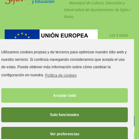
Municipal de Cultura, Educación y
Universidad del Ayuntamiento de Gijón /
Xixón..
Las 3 aulas
desdobladas en el
centro para
Utilizamos cookies propias y de terceros para optimizar nuestro sitio web y
reforzar las
nuestro servicio. Si continúa navegando consideramos que acepta el uso
medidas COVID están financiadas por el Fondo Social Europeo.
de estas. Puede obtener más información sobre cómo cambiar la
Estas aulas son:
configuración en nuestra
Política de cookies
Aula tres y cuatro años C.
Aula primero y segundo de Primaria C.
Aceptar todo
Aula quinto y sexto de Primaria C.
Solo funcionales
Ver preferencias