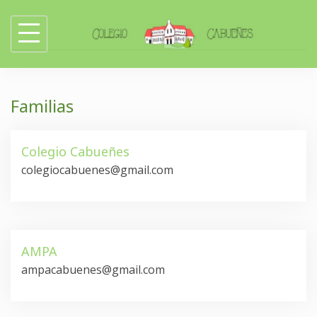
Skip
to
content
Familias
Colegio Cabueñes
colegiocabuenes@gmail.com
AMPA
ampacabuenes@gmail.com