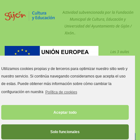
Actividad subvencionada por la Fundación
Municipal de Cultura, Educación y
Universidad del Ayuntamiento de Gijón /
Xixón..
Las 3 aulas
desdobladas en el
centro para
Utilizamos cookies propias y de terceros para optimizar nuestro sitio web y
reforzar las
nuestro servicio. Si continúa navegando consideramos que acepta el uso
medidas COVID están financiadas por el Fondo Social Europeo.
de estas. Puede obtener más información sobre cómo cambiar la
Estas aulas son:
configuración en nuestra
Política de cookies
Aula tres y cuatro años C.
Aula primero y segundo de Primaria C.
Aceptar todo
Aula quinto y sexto de Primaria C.
Solo funcionales