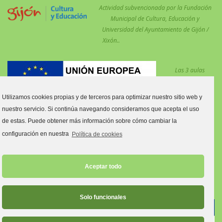
Actividad subvencionada por la Fundación
Municipal de Cultura, Educación y
Universidad del Ayuntamiento de Gijón /
Xixón..
Las 3 aulas
desdobladas en el
centro para
Utilizamos cookies propias y de terceros para optimizar nuestro sitio web y
reforzar las
nuestro servicio. Si continúa navegando consideramos que acepta el uso
medidas COVID están financiadas por el Fondo Social Europeo.
de estas. Puede obtener más información sobre cómo cambiar la
Estas aulas son:
configuración en nuestra
Política de cookies
Aula tres y cuatro años C.
Aula primero y segundo de Primaria C.
Aceptar todo
Aula quinto y sexto de Primaria C.
Solo funcionales