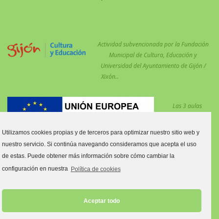
Actividad subvencionada por la Fundación
Municipal de Cultura, Educación y
Universidad del Ayuntamiento de Gijón /
Xixón..
Las 3 aulas
desdobladas en el
centro para
Utilizamos cookies propias y de terceros para optimizar nuestro sitio web y
reforzar las
nuestro servicio. Si continúa navegando consideramos que acepta el uso
medidas COVID están financiadas por el Fondo Social Europeo.
de estas. Puede obtener más información sobre cómo cambiar la
Estas aulas son:
configuración en nuestra
Política de cookies
Aula tres y cuatro años C.
Aula primero y segundo de Primaria C.
Aceptar todo
Aula quinto y sexto de Primaria C.