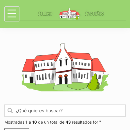
Skip
to
content
Mostradas
1
a
10
de un total de
43
resultados for ''