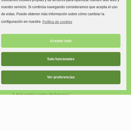
Utilizamos cookies propias y de terceros para optimizar nuestro sitio web y
Municipal de Cultura, Educación y
nuestro servicio. Si continúa navegando consideramos que acepta el uso
Universidad del Ayuntamiento de Gijón /
de estas. Puede obtener más información sobre cómo cambiar la
Xixón..
configuración en nuestra
Política de cookies
Las 3 aulas
desdobladas en el
Aceptar todo
centro para
reforzar las
medidas COVID están financiadas por el Fondo Social Europeo.
Solo funcionales
Estas aulas son:
Ver preferencias
Aula tres y cuatro años C.
Aula primero y segundo de Primaria C.
Aula quinto y sexto de Primaria C.