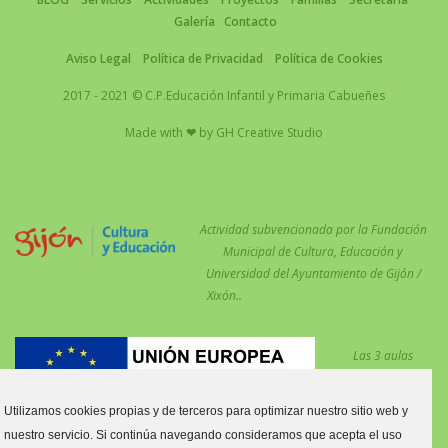
Galería
Contacto
Aviso Legal
Política de Privacidad
Política de Cookies
2017 - 2021 © C.P.Educación Infantil y Primaria Cabueñes
Made with
❤
by
GH Creative Studio
Actividad subvencionada por la Fundación
Municipal de Cultura, Educación y
Universidad del Ayuntamiento de Gijón /
Xixón..
Las 3 aulas
desdobladas en el
centro para
Utilizamos cookies propias y de terceros para optimizar nuestro sitio web y
reforzar las
nuestro servicio. Si continúa navegando consideramos que acepta el uso
medidas COVID están financiadas por el Fondo Social Europeo.