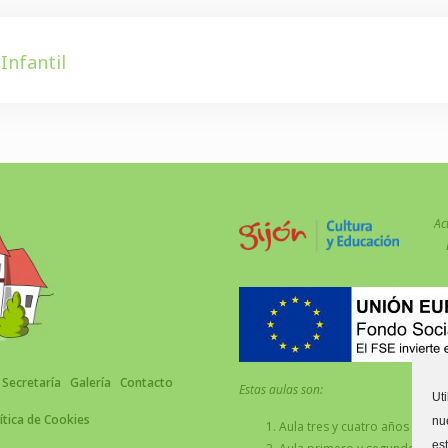
Infantil
Ac
Secretaría
Galería
Contacto
Estas aulas son:
Ut
ítica de Cookies
nu
Aula tres y cuatro años C.
es