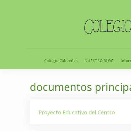
Skip
to
content
Colegio Cabueñes
NUESTRO BLOG
Infor
documentos princip
Proyecto Educativo del Centro