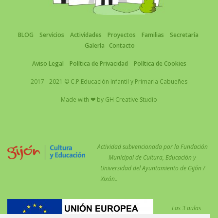
BLOG
Servicios
Actividades
Proyectos
Familias
Secretaría
Galería
Contacto
Aviso Legal
Política de Privacidad
Política de Cookies
2017 - 2021 © C.P.Educación Infantil y Primaria Cabueñes
Made with
❤
by
GH Creative Studio
Actividad subvencionada por la Fundación
Municipal de Cultura, Educación y
Universidad del Ayuntamiento de Gijón /
Xixón..
Las 3 aulas